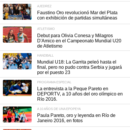
AJEDREZ
Faustino Oro revolucionó Mar del Plata
con exhibición de partidas simultáneas
ATLETISMO
Debut para Olivia Conesa y Milagros
D'Amico en el Campeonato Mundial U20
de Atletismo
HANDBALL
Mundial U18: La Garrita peleó hasta el
final, pero no pudo contra Serbia y jugará
por el puesto 23
PROGRAMA ESPECIAL
La entrevista a la Peque Pareto en
DEPORTV, a 10 años del oro olímpico en
Río 2016.
A 10 AÑOS DE UNA EPOPEYA
Paula Pareto, oro y leyenda en Río de
Janeiro 2016, en fotos